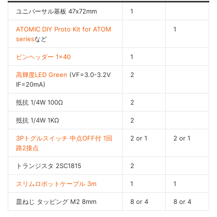
ユニバーサル基板 47x72mm
1
ATOMIC DIY Proto Kit for ATOM
1
series
など
ピンヘッダー 1×40
1
高輝度LED Green
(VF=3.0-3.2V
2
IF=20mA)
抵抗 1/4W 100Ω
2
抵抗 1/4W 1KΩ
2
3Pトグルスイッチ 中点OFF付 1回
2 or 1
2 or 1
路2接点
トランジスタ 2SC1815
2
スリムロボットケーブル 3m
1
1
皿ねじ タッピング M2 8mm
8 or 4
8 or 4