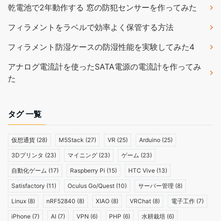
乾電池で2年動作する 窓の防犯センサーを作ってみた
フィラメントをラベルで効率よく保管する方法
フィラメント防湿ケースの防湿性能を実験してみた4
アナログ電流計を使ったSATA電源の電流計を作ってみ
た
タグ 一覧
仮想通貨
(28)
M5Stack
(27)
VR
(25)
Arduino
(25)
3Dプリンタ
(23)
マイニング
(23)
ゲーム
(23)
自動化ゲーム
(17)
Raspberry Pi
(15)
HTC Vive
(13)
Satisfactory
(11)
Oculus Go/Quest
(10)
サーバー管理
(8)
Linux
(8)
nRF52840
(8)
XIAO
(8)
VRChat
(8)
電子工作
(7)
iPhone
(7)
AI
(7)
VPN
(6)
PHP
(6)
水耕栽培
(6)