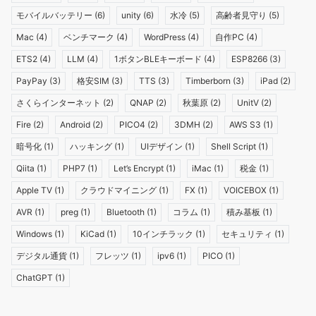
モバイルバッテリー
(6)
unity
(6)
水冷
(5)
高齢者見守り
(5)
Mac
(4)
ベンチマーク
(4)
WordPress
(4)
自作PC
(4)
ETS2
(4)
LLM
(4)
1ボタンBLEキーボード
(4)
ESP8266
(3)
PayPay
(3)
格安SIM
(3)
TTS
(3)
Timberborn
(3)
iPad
(2)
さくらインターネット
(2)
QNAP
(2)
秋葉原
(2)
UnitV
(2)
Fire
(2)
Android
(2)
PICO4
(2)
3DMH
(2)
AWS S3
(1)
暗号化
(1)
ハッキング
(1)
UIデザイン
(1)
Shell Script
(1)
Qiita
(1)
PHP7
(1)
Let’s Encrypt
(1)
iMac
(1)
税金
(1)
Apple TV
(1)
クラウドマイニング
(1)
FX
(1)
VOICEBOX
(1)
AVR
(1)
preg
(1)
Bluetooth
(1)
コラム
(1)
積み基板
(1)
Windows
(1)
KiCad
(1)
10インチラック
(1)
セキュリティ
(1)
デジタル通貨
(1)
フレッツ
(1)
ipv6
(1)
PICO
(1)
ChatGPT
(1)