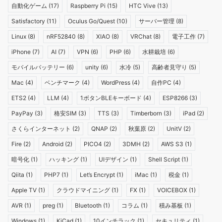
自動化ゲーム
(17)
Raspberry Pi
(15)
HTC Vive
(13)
Satisfactory
(11)
Oculus Go/Quest
(10)
サーバー管理
(8)
Linux
(8)
nRF52840
(8)
XIAO
(8)
VRChat
(8)
電子工作
(7)
iPhone
(7)
AI
(7)
VPN
(6)
PHP
(6)
水耕栽培
(6)
モバイルバッテリー
(6)
unity
(6)
水冷
(5)
高齢者見守り
(5)
Mac
(4)
ベンチマーク
(4)
WordPress
(4)
自作PC
(4)
ETS2
(4)
LLM
(4)
1ボタンBLEキーボード
(4)
ESP8266
(3)
PayPay
(3)
格安SIM
(3)
TTS
(3)
Timberborn
(3)
iPad
(2)
さくらインターネット
(2)
QNAP
(2)
秋葉原
(2)
UnitV
(2)
Fire
(2)
Android
(2)
PICO4
(2)
3DMH
(2)
AWS S3
(1)
暗号化
(1)
ハッキング
(1)
UIデザイン
(1)
Shell Script
(1)
Qiita
(1)
PHP7
(1)
Let’s Encrypt
(1)
iMac
(1)
税金
(1)
Apple TV
(1)
クラウドマイニング
(1)
FX
(1)
VOICEBOX
(1)
AVR
(1)
preg
(1)
Bluetooth
(1)
コラム
(1)
積み基板
(1)
Windows
(1)
KiCad
(1)
10インチラック
(1)
セキュリティ
(1)