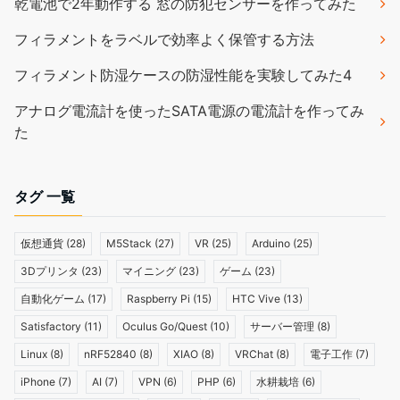
乾電池で2年動作する 窓の防犯センサーを作ってみた
フィラメントをラベルで効率よく保管する方法
フィラメント防湿ケースの防湿性能を実験してみた4
アナログ電流計を使ったSATA電源の電流計を作ってみ
た
タグ 一覧
仮想通貨
(28)
M5Stack
(27)
VR
(25)
Arduino
(25)
3Dプリンタ
(23)
マイニング
(23)
ゲーム
(23)
自動化ゲーム
(17)
Raspberry Pi
(15)
HTC Vive
(13)
Satisfactory
(11)
Oculus Go/Quest
(10)
サーバー管理
(8)
Linux
(8)
nRF52840
(8)
XIAO
(8)
VRChat
(8)
電子工作
(7)
iPhone
(7)
AI
(7)
VPN
(6)
PHP
(6)
水耕栽培
(6)