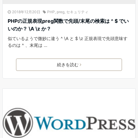
2018年12月20日
PHP
,
preg
,
セキュリティ
PHPの正規表現preg関数で先頭/末尾の検索は ^ $ でい
いのか？ \A \z か？
似ているようで微妙に違う ^ \A と $ \z 正規表現で先頭意味す
るのは ^ 、末尾は …
続きを読む