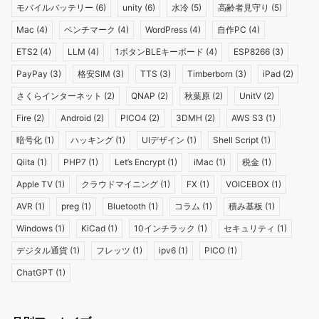
モバイルバッテリー
(6)
unity
(6)
水冷
(5)
高齢者見守り
(5)
Mac
(4)
ベンチマーク
(4)
WordPress
(4)
自作PC
(4)
ETS2
(4)
LLM
(4)
1ボタンBLEキーボード
(4)
ESP8266
(3)
PayPay
(3)
格安SIM
(3)
TTS
(3)
Timberborn
(3)
iPad
(2)
さくらインターネット
(2)
QNAP
(2)
秋葉原
(2)
UnitV
(2)
Fire
(2)
Android
(2)
PICO4
(2)
3DMH
(2)
AWS S3
(1)
暗号化
(1)
ハッキング
(1)
UIデザイン
(1)
Shell Script
(1)
Qiita
(1)
PHP7
(1)
Let’s Encrypt
(1)
iMac
(1)
税金
(1)
Apple TV
(1)
クラウドマイニング
(1)
FX
(1)
VOICEBOX
(1)
AVR
(1)
preg
(1)
Bluetooth
(1)
コラム
(1)
積み基板
(1)
Windows
(1)
KiCad
(1)
10インチラック
(1)
セキュリティ
(1)
デジタル通貨
(1)
フレッツ
(1)
ipv6
(1)
PICO
(1)
ChatGPT
(1)