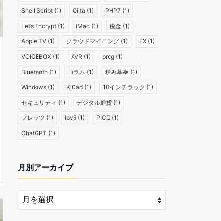
Shell Script
(1)
Qiita
(1)
PHP7
(1)
Let’s Encrypt
(1)
iMac
(1)
税金
(1)
Apple TV
(1)
クラウドマイニング
(1)
FX
(1)
VOICEBOX
(1)
AVR
(1)
preg
(1)
Bluetooth
(1)
コラム
(1)
積み基板
(1)
Windows
(1)
KiCad
(1)
10インチラック
(1)
セキュリティ
(1)
デジタル通貨
(1)
フレッツ
(1)
ipv6
(1)
PICO
(1)
ChatGPT
(1)
月別アーカイブ