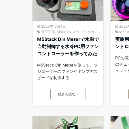
2026年1月24日
2025
電子工作
,
M5Stack
,
Arduino
,
水冷
M5St
M5Stack Din Meterで水温で
実験用 
自動制御する水冷PC用ファン
ント
コントローラーを作ってみた
PCの電
のチェ
M5Stack Din Meterを使って、ラ
ェック
ジエーターのファンやポンプのス
ピードを制御する…
続きを読む