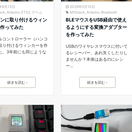
6年6月13日
2026年5月10日
ack
,
Arduino
,
ETS2
,
ゲーム
M5Stack
,
Arduino
,
Bluetooth
コンに取り付けるウィン
BLEマウスをUSB経由で使え
を作ってみた
るようにする変換アダプター
を作ってみた
ルコントローラー（ハンコ
取り付けるウィンカーを作
USBのワイヤレスマウスに付いて
た。3年前にも同じような
るレシーバー、あれ失くしたりし
ませんか？本体はあるのにレシ
ー…
続きを読む
続きを読む