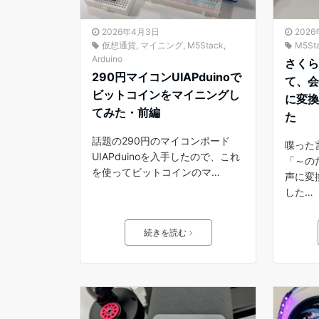
2026年4月3日
202
仮想通貨
,
マイニング
,
M5Stack
,
M5St
Arduino
さくらの
290円マイコンUIAPduinoで
て、
ビットコインをマイニングし
に変
てみた・前編
た
話題の290円のマイコンボード
喋った
UIAPduinoを入手したので、これ
「～の
を使ってビットコインのマ…
声に変
した…
続きを読む