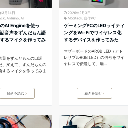
6年3月14日
2026年2月3日
ack
,
Arduino
,
AI
M5Stack
,
自作PC
AI Engineを使っ
ゲーミングPCのLEDライティ
会話音声をずんだもん語
ングをWi-Fiでワイヤレス化
換するマイクを作ってみ
するデバイスを作ってみた
マザーボードのARGB LED（アド
レサブルRGB LED）の信号をワイ
言葉をずんだもんの口調
ヤレスで伝送して、離…
だ」変えて、ずんだもんの
換するマイクを作ってみま
続きを読む
続きを読む