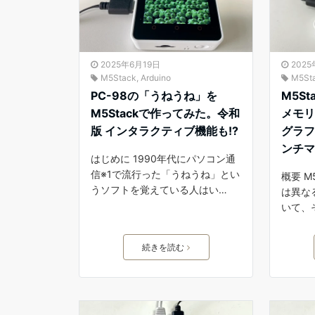
2025年6月19日
202
M5Stack
,
Arduino
M5St
PC-98の「うねうね」を
M5Sta
M5Stackで作ってみた。令和
メモリ
版 インタラクティブ機能も!?
グラ
ンチ
はじめに 1990年代にパソコン通
信※1で流行った「うねうね」とい
概要 M5
うソフトを覚えている人はい…
は異な
いて、
続きを読む