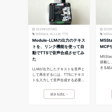
2025年5月18日
202
M5Stack
,
AI
,
LLM
,
TTS
M5St
Module-LLMの出力のテキス
M5St
トを、リンク機能を使って自
MCP
動でTTSで音声合成させてみ
M5Sta
た
搭載し
きる組
LLMが出力したテキストを音声と
して再生するには、TTSにテキス
トを入力して音声合成する必要…
続きを読む