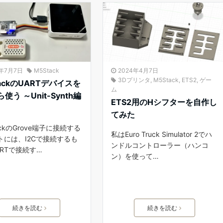
4年7月7日
M5Stack
2024年4月7日
3Dプリンタ
,
M5Stack
,
ETS2
,
ゲー
tackのUARTデバイスを
ム
ら使う ～Unit-Synth編
ETS2用のHシフターを自作し
てみた
ackのGrove端子に接続する
私はEuro Truck Simulator 2でハ
トには、I2Cで接続するも
ンドルコントローラー（ハンコ
ARTで接続す…
ン）を使って…
続きを読む
続きを読む