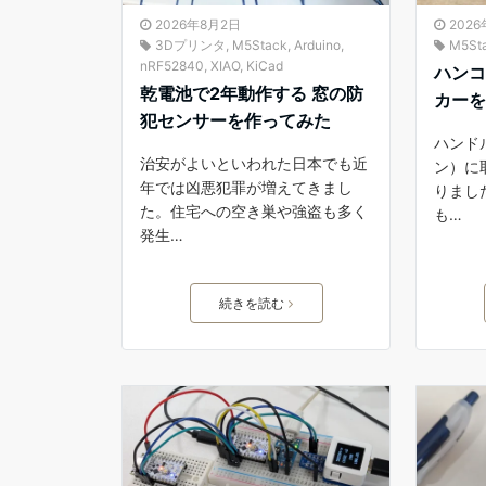
2026年8月2日
202
3Dプリンタ
,
M5Stack
,
Arduino
,
M5St
nRF52840
,
XIAO
,
KiCad
ハン
乾電池で2年動作する 窓の防
カー
犯センサーを作ってみた
ハンド
治安がよいといわれた日本でも近
ン）に
年では凶悪犯罪が増えてきまし
りまし
た。住宅への空き巣や強盗も多く
も…
発生…
続きを読む