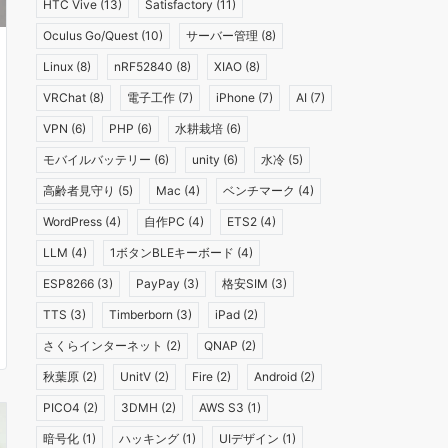
HTC Vive
(13)
Satisfactory
(11)
Oculus Go/Quest
(10)
サーバー管理
(8)
Linux
(8)
nRF52840
(8)
XIAO
(8)
VRChat
(8)
電子工作
(7)
iPhone
(7)
AI
(7)
VPN
(6)
PHP
(6)
水耕栽培
(6)
モバイルバッテリー
(6)
unity
(6)
水冷
(5)
高齢者見守り
(5)
Mac
(4)
ベンチマーク
(4)
WordPress
(4)
自作PC
(4)
ETS2
(4)
LLM
(4)
1ボタンBLEキーボード
(4)
ESP8266
(3)
PayPay
(3)
格安SIM
(3)
TTS
(3)
Timberborn
(3)
iPad
(2)
さくらインターネット
(2)
QNAP
(2)
秋葉原
(2)
UnitV
(2)
Fire
(2)
Android
(2)
PICO4
(2)
3DMH
(2)
AWS S3
(1)
暗号化
(1)
ハッキング
(1)
UIデザイン
(1)