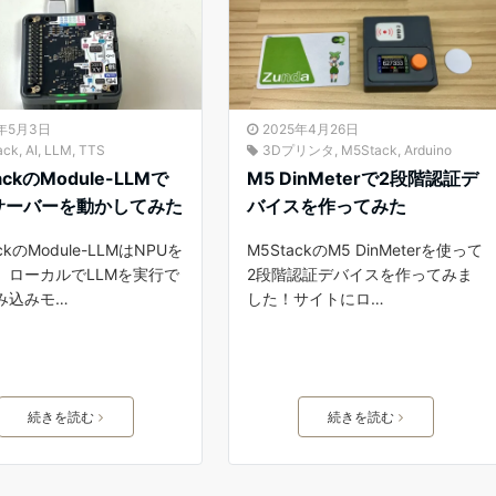
5年5月3日
2025年4月26日
ack
,
AI
,
LLM
,
TTS
3Dプリンタ
,
M5Stack
,
Arduino
ackのModule-LLMで
M5 DinMeterで2段階認証デ
サーバーを動かしてみた
バイスを作ってみた
ckのModule-LLMはNPUを
M5StackのM5 DinMeterを使って
、ローカルでLLMを実行で
2段階認証デバイスを作ってみま
み込みモ…
した！サイトにロ…
続きを読む
続きを読む