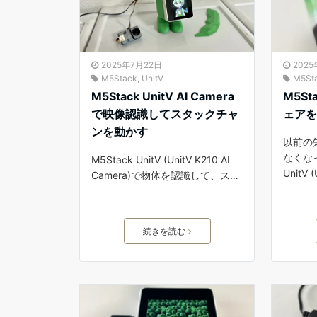
2025年7月22日
202
M5Stack
,
UnitV
M5St
M5Stack UnitV AI Camera
M5St
で映像認識してスタックチャ
ェア
ンを動かす
以前の
なくなっ
M5Stack UnitV (UnitV K210 AI
UnitV (
Camera)で物体を認識して、ス…
続きを読む