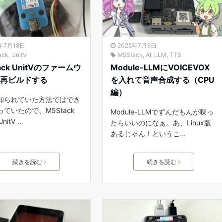
5年7月18日
2025年7月6日
ack
,
UnitV
M5Stack
,
AI
,
LLM
,
TTS
ack UnitVのファームウ
Module-LLMにVOICEVOX
を再ビルドする
を入れて音声合成する（CPU
編）
知られていた方法ではでき
ていたので、M5Stack
Module-LLMでずんだもんが喋っ
UnitV …
たらいいのになぁ。あ、Linux版
あるじゃん！というこ…
続きを読む
続きを読む