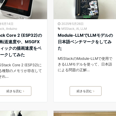
5年6月14日
2025年5月26日
ack
,
Arduino
M5Stack
,
AI
,
LLM
ck Core 2 (ESP32)の
Module-LLMでLLMモデルの
転送速度や、M5GFX
日本語ベンチマークをしてみ
フィックの描画速度をベ
た
マークしてみた
M5StackのModule-LLMで使用で
きるLLMモデルを使って、日本語
Stack Core 2 (ESP32)に
による問題の正解…
る種類のメモリが存在して
それ…
続きを読む
続きを読む