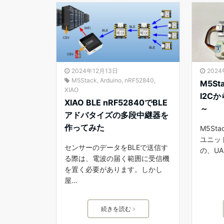
2024年12月13日
202
M5Stack
,
Arduino
,
nRF52840
,
M5S
XIAO
I2Cか
XIAO BLE nRF52840でBLE
～
アドバタイズの多段中継器を
作ってみた
M5St
ユニッ
センサーのデータをBLEで送信す
の、U
る際は、電波の届く範囲に受信機
を置く必要があります。しかし
屋…
続きを読む