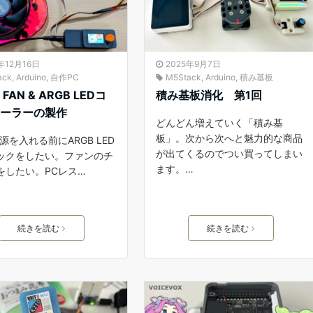
年12月16日
2025年9月7日
ack
,
Arduino
,
自作PC
M5Stack
,
Arduino
,
積み基板
FAN & ARGB LEDコ
積み基板消化 第1回
ローラーの製作
どんどん増えていく「積み基
板」。次から次へと魅力的な商品
源を入れる前にARGB LED
が出てくるのでつい買ってしまい
ックをしたい。ファンのチ
ます。…
をしたい。PCレス…
続きを読む
続きを読む