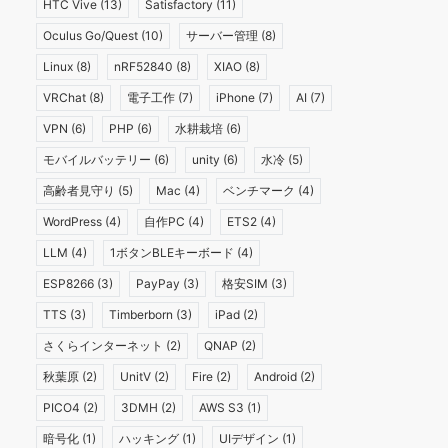
HTC Vive
(13)
Satisfactory
(11)
Oculus Go/Quest
(10)
サーバー管理
(8)
Linux
(8)
nRF52840
(8)
XIAO
(8)
VRChat
(8)
電子工作
(7)
iPhone
(7)
AI
(7)
VPN
(6)
PHP
(6)
水耕栽培
(6)
モバイルバッテリー
(6)
unity
(6)
水冷
(5)
高齢者見守り
(5)
Mac
(4)
ベンチマーク
(4)
WordPress
(4)
自作PC
(4)
ETS2
(4)
LLM
(4)
1ボタンBLEキーボード
(4)
ESP8266
(3)
PayPay
(3)
格安SIM
(3)
TTS
(3)
Timberborn
(3)
iPad
(2)
さくらインターネット
(2)
QNAP
(2)
秋葉原
(2)
UnitV
(2)
Fire
(2)
Android
(2)
PICO4
(2)
3DMH
(2)
AWS S3
(1)
暗号化
(1)
ハッキング
(1)
UIデザイン
(1)