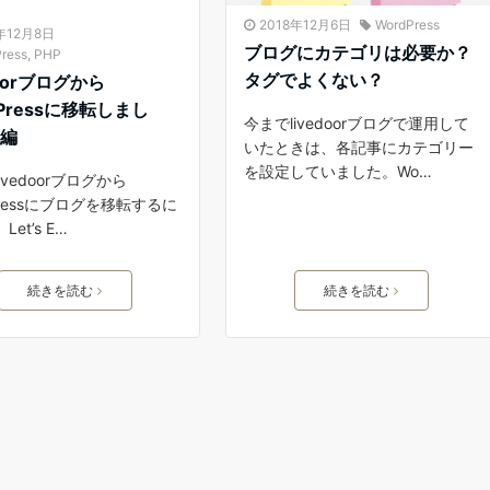
2018年12月6日
WordPress
年12月8日
ブログにカテゴリは必要か？
ress
,
PHP
タグでよくない？
doorブログから
dPressに移転しまし
今までlivedoorブログで運用して
後編
いたときは、各記事にカテゴリー
を設定していました。Wo…
ivedoorブログから
Pressにブログを移転するに
et’s E…
続きを読む
続きを読む