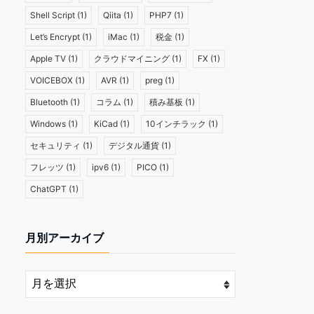
Shell Script
(1)
Qiita
(1)
PHP7
(1)
Let’s Encrypt
(1)
iMac
(1)
税金
(1)
Apple TV
(1)
クラウドマイニング
(1)
FX
(1)
VOICEBOX
(1)
AVR
(1)
preg
(1)
Bluetooth
(1)
コラム
(1)
積み基板
(1)
Windows
(1)
KiCad
(1)
10インチラック
(1)
セキュリティ
(1)
デジタル通貨
(1)
フレッツ
(1)
ipv6
(1)
PICO
(1)
ChatGPT
(1)
月別アーカイブ