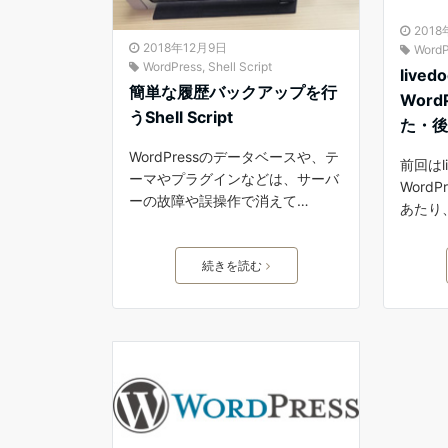
2018
2018年12月9日
WordP
WordPress
,
Shell Script
live
簡単な履歴バックアップを行
Wor
うShell Script
た・
WordPressのデータベースや、テ
前回はl
ーマやプラグインなどは、サーバ
Word
ーの故障や誤操作で消えて…
あたり、L
続きを読む