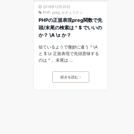
2018年12月20日
PHP
,
preg
,
セキュリティ
PHPの正規表現preg関数で先
頭/末尾の検索は ^ $ でいいの
か？ \A \z か？
似ているようで微妙に違う ^ \A
と $ \z 正規表現で先頭意味する
のは ^ 、末尾は …
続きを読む