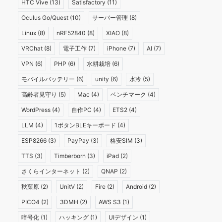
HTC Vive
(13)
Satisfactory
(11)
Oculus Go/Quest
(10)
サーバー管理
(8)
Linux
(8)
nRF52840
(8)
XIAO
(8)
VRChat
(8)
電子工作
(7)
iPhone
(7)
AI
(7)
VPN
(6)
PHP
(6)
水耕栽培
(6)
モバイルバッテリー
(6)
unity
(6)
水冷
(5)
高齢者見守り
(5)
Mac
(4)
ベンチマーク
(4)
WordPress
(4)
自作PC
(4)
ETS2
(4)
LLM
(4)
1ボタンBLEキーボード
(4)
ESP8266
(3)
PayPay
(3)
格安SIM
(3)
TTS
(3)
Timberborn
(3)
iPad
(2)
さくらインターネット
(2)
QNAP
(2)
秋葉原
(2)
UnitV
(2)
Fire
(2)
Android
(2)
PICO4
(2)
3DMH
(2)
AWS S3
(1)
暗号化
(1)
ハッキング
(1)
UIデザイン
(1)