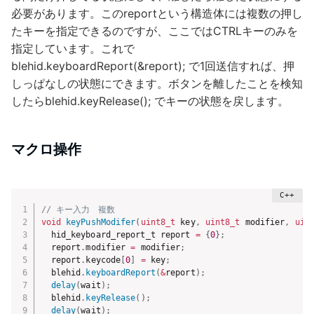
必要があります。このreportという構造体には複数の押し
たキーを指定できるのですが、ここではCTRLキーのみを
指定しています。これで
blehid.keyboardReport(&report); で1回送信すれば、押
しっぱなしの状態にできます。ボタンを離したことを検知
したらblehid.keyRelease(); でキーの状態を戻します。
マクロ操作
// キー入力　複数
void
keyPushModifer
(
uint8_t
 key
,
uint8_t
 modifier
,
uin
  hid_keyboard_report_t report 
=
{
0
}
;
  report
.
modifier 
=
 modifier
;
  report
.
keycode
[
0
]
=
 key
;
  blehid
.
keyboardReport
(
&
report
)
;
delay
(
wait
)
;
  blehid
.
keyRelease
(
)
;
delay
(
wait
)
;