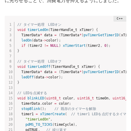
に光らせることで、消費電力を抑えるようにしました。
// タイマー処理　LEDオン
void
timerLedOn
(
TimerHandle_t xTimer
)
{
  TimerData
*
 data 
=
(
TimerData
*
)
pvTimerGetTimerID
(
xTim
ledOn
(
data
->
color
)
;
if
(
timer2 
!=
NULL
)
xTimerStart
(
timer2
,
0
)
;
}
// タイマー処理　LEDオフ
void
timerLedOff
(
TimerHandle_t xTimer
)
{
  TimerData
*
 data 
=
(
TimerData
*
)
pvTimerGetTimerID
(
xTim
ledOff
(
data
->
color
)
;
}
// LEDを点滅する
void
blinkLED
(
uint8_t
 color
,
uint16_t
 timeOn
,
uint16_t
  timerData
.
color 
=
 color
;
stopBlink
(
)
;
// 既存のタイマーを解除
  timer1 
=
xTimerCreate
(
// timer1 LEDを点灯するタイマー
"timerLedOn"
,
pdMS_TO_TICKS
(
timeCycle
)
,
    pdTRUE
,
// 繰り返す