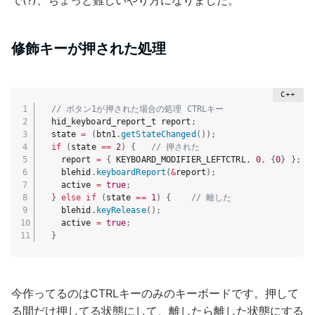
修飾キーが押された処理
// ボタン1が押された場合の処理 CTRLキー
  hid_keyboard_report_t report
;
  state 
=
(
btn1
.
getStateChanged
(
)
)
;
if
(
state 
==
2
)
{
// 押された
    report 
=
{
 KEYBOARD_MODIFIER_LEFTCTRL
,
0
,
{
0
}
}
;
    blehid
.
keyboardReport
(
&
report
)
;
    active 
=
true
;
}
else
if
(
state 
==
1
)
{
// 離した
    blehid
.
keyRelease
(
)
;
    active 
=
true
;
}
今作ってるのはCTRLキーのみのキーボードです。押して
る間だけ押してる状態にして、離したら離した状態にする