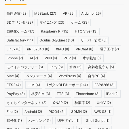
仮想通貨
(28)
M5Stack
(27)
VR
(25)
Arduino
(25)
3Dプリンタ
(23)
マイニング
(23)
ゲーム
(23)
自動化ゲーム
(17)
Raspberry Pi
(15)
HTC Vive
(13)
Satisfactory
(11)
Oculus Go/Quest
(10)
サーバー管理
(8)
Linux
(8)
nRF52840
(8)
XIAO
(8)
VRChat
(8)
電子工作
(7)
iPhone
(7)
AI
(7)
VPN
(6)
PHP
(6)
水耕栽培
(6)
モバイルバッテリー
(6)
unity
(6)
水冷
(5)
高齢者見守り
(5)
Mac
(4)
ベンチマーク
(4)
WordPress
(4)
自作PC
(4)
ETS2
(4)
LLM
(4)
1ボタンBLEキーボード
(4)
ESP8266
(3)
PayPay
(3)
格安SIM
(3)
TTS
(3)
Timberborn
(3)
iPad
(2)
さくらインターネット
(2)
QNAP
(2)
秋葉原
(2)
UnitV
(2)
Fire
(2)
Android
(2)
PICO4
(2)
3DMH
(2)
AWS S3
(1)
暗号化
(1)
ハッキング
(1)
UIデザイン
(1)
Shell Script
(1)