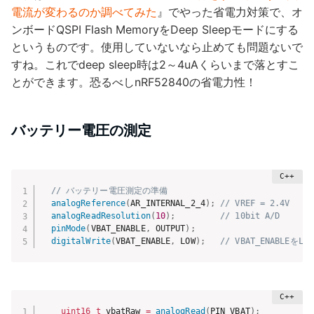
電流が変わるのか調べてみた
』でやった省電力対策で、オ
ンボードQSPI Flash MemoryをDeep Sleepモードにする
というものです。使用していないなら止めても問題ないで
すね。これでdeep sleep時は2～4uAくらいまで落とすこ
とができます。恐るべしnRF52840の省電力性！
バッテリー電圧の測定
// バッテリー電圧測定の準備
analogReference
(
AR_INTERNAL_2_4
)
;
// VREF = 2.4V
analogReadResolution
(
10
)
;
// 10bit A/D
pinMode
(
VBAT_ENABLE
,
 OUTPUT
)
;
digitalWrite
(
VBAT_ENABLE
,
 LOW
)
;
// VBAT_ENABLE
uint16_t
 vbatRaw 
=
analogRead
(
PIN_VBAT
)
;