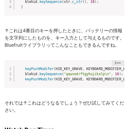
    blehid
.
keySequence
(
str
.
c_str
(
)
,
10
)
;
}
↑これは4番目のキーを押したときに、バッテリーの情報
を文字列にしたものを、キー入力として与えるものです。
Bluefruitライブラリってこんなこともできるんですね。
keyPushModifer
(
HID_KEY_GRAVE
,
 KEYBOARD_MODIFIER_LE
    blehid
.
keySequence
(
"qawsedrftgyhujikolp\n"
,
10
)
;
keyPushModifer
(
HID_KEY_GRAVE
,
 KEYBOARD_MODIFIER_LE
それでは↑これはどうなるでしょう？ぜひ試してみてくだ
さい。