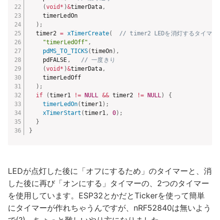
(
void
*
)
&
timerData
,
    timerLedOn

)
;
  timer2 
=
xTimerCreate
(
// timer2 LEDを消灯するタイマー
"timerLedOff"
,
pdMS_TO_TICKS
(
timeOn
)
,
    pdFALSE
,
// 一度きり
(
void
*
)
&
timerData
,
    timerLedOff

)
;
if
(
timer1 
!=
NULL
&&
 timer2 
!=
NULL
)
{
timerLedOn
(
timer1
)
;
xTimerStart
(
timer1
,
0
)
;
}
}
LEDが点灯した後に「オフにするため」のタイマーと、消
した後に再び「オンにする」タイマーの、2つのタイマー
を使用しています。ESP32とかだとTickerを使って簡単
にタイマーが作れちゃうんですが、nRF52840は無いよう
で(?)、ちょっと難しいやり方になりました。