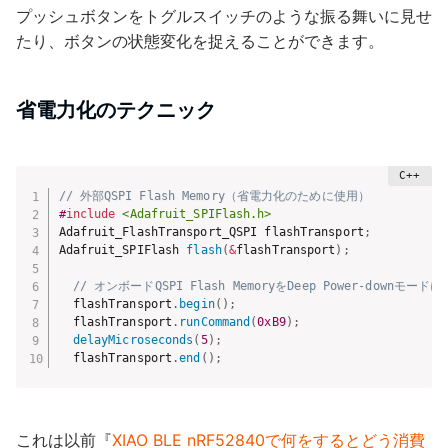
プッシュボタンをトグルスイッチのような振る舞いに見せ
たり、ボタンの状態変化を捉えることができます。
省電力化のテクニック
// 外部QSPI Flash Memory（省電力化のために使用）
#
include
<Adafruit_SPIFlash.h>
Adafruit_FlashTransport_QSPI flashTransport
;
Adafruit_SPIFlash 
flash
(
&
flashTransport
)
;
// オンボードQSPI Flash MemoryをDeep Power-downモ
  flashTransport
.
begin
(
)
;
  flashTransport
.
runCommand
(
0xB9
)
;
delayMicroseconds
(
5
)
;
  flashTransport
.
end
(
)
;
これは以前『
XIAO BLE nRF52840で何をするとどう消費