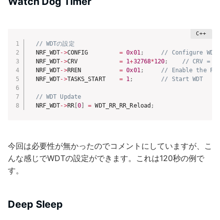
Watch Dog Timer
// WDTの設定
  NRF_WDT
->
CONFIG         
=
0x01
;
// Configure WDT
  NRF_WDT
->
CRV            
=
1
+
32768
*
120
;
// CRV = t
  NRF_WDT
->
RREN           
=
0x01
;
// Enable the RR
  NRF_WDT
->
TASKS_START    
=
1
;
// Start WDT    
// WDT Update
  NRF_WDT
->
RR
[
0
]
=
 WDT_RR_RR_Reload
;
今回は必要性が無かったのでコメントにしていますが、こ
んな感じでWDTの設定ができます。これは120秒の例で
す。
Deep Sleep