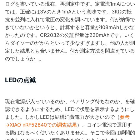
ログを書いている現在、再測定中です。定電流1mAについ
ては、正確には3Vのとき1mAという意味です。3KΩの抵
抗を並列に入れて電圧の変化を調べています。何が納得で
きていないかというと、計算すると容量が108mAhしかな
かったのです。CR2032の公証容量は220mAhです。いく
らダイソーのだからといって少なすぎますし、他の人が測
定した結果とも合いません。何か測定方法を間違えている
のでしょうか…。
LEDの点滅
現在電源が入っているのか、ペアリング待ちなのか、を確
認できるようにするため、LEDで状態を表示するようにし
ました。しかしLEDは結構消費電力が大きいので（
参考
→XIAO nRF52840での調査結果
）、コイン電池で運用す
る際はなるべく使いたくありません。そこで今回は瞬間的