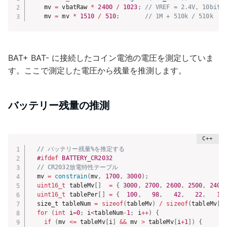
    mv 
=
 vbatRaw 
*
2400
/
1023
;
// VREF = 2.4V, 10bit 
    mv 
=
 mv 
*
1510
/
510
;
// 1M + 510k / 510k
BAT+ BAT- に接続したコイン電池の電圧を測定していま
す。ここで測定した電圧から残量を推測します。
バッテリー残量の推測
// バッテリー残量%を推定する
#
ifdef
 BATTERY_CR2032
// CR2032放電特性テーブル
  mv 
=
constrain
(
mv
,
1700
,
3000
)
;
uint16_t
 tableMv
[
]
=
{
3000
,
2700
,
2600
,
2500
,
2400
uint16_t
 tablePer
[
]
=
{
100
,
98
,
42
,
22
,
12
  size_t tableNum 
=
sizeof
(
tableMv
)
/
sizeof
(
tableMv
[
0
for
(
int
 i
=
0
;
 i
<
tableNum
-
1
;
 i
++
)
{
if
(
mv 
<=
 tableMv
[
i
]
&&
 mv 
>
 tableMv
[
i
+
1
]
)
{