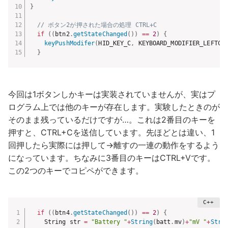
}
// ボタン2が押された場合の処理 CTRL+C
if
(
(
btn2
.
getStateChanged
(
)
)
==
2
)
{
keyPushModifer
(
HID_KEY_C
,
 KEYBOARD_MODIFIER_LEFTCT
}
今回は1ボタンしかキーは実装されていませんが、実はプ
ログラム上では他のキーが存在します。実験したときのが
そのまま残っているだけですが…。これは2番目のキーを
押すと、CTRL+Cを送信しています。先ほどとは違い、1
回押したら実際には押して→離すの一連の動作をするよう
になっています。ちなみに3番目のキーはCTRL+Vです。
この2つのキーでコピペができます。
if
(
(
btn4
.
getStateChanged
(
)
)
==
2
)
{
    String str 
=
"Battery "
+
String
(
batt
.
mv
)
+
"mV "
+
Stri