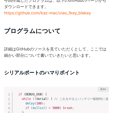
今回作成したプログラムは、以下のGitHubのページから
ダウンロードできます。
https://github.com/kaz-mac/xiao_1key_blekey
プログラムについて
詳細はGitHubのソースを見ていただくとして、ここでは
細かい部分について書いていきたいと思います。
シリアルポートのハマりポイント
if
(
DEBUG_USB
)
{
while
(
!
Serial
)
{
// これをやるとバッテリー駆動時に進ま
delay
(
100
)
;
if
(
millis
(
)
>
5000
)
break
;
}