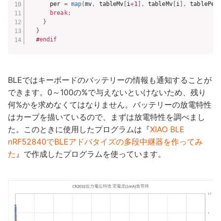
      per 
=
map
(
mv
,
 tableMv
[
i
+
1
]
,
 tableMv
[
i
]
,
 tablePer
break
;
}
}
#
endif
BLEではキーボードのバッテリーの情報も通知することが
できます。0～100の%で与えないといけないため、残り
何%かを求めなくてはなりません。バッテリーの放電特性
はカーブを描いているので、まずは放電特性を調べまし
た。このときに使用したプログラムは『
XIAO BLE
nRF52840でBLEアドバタイズの多段中継器を作ってみ
た
』で作成したプログラムを使っています。