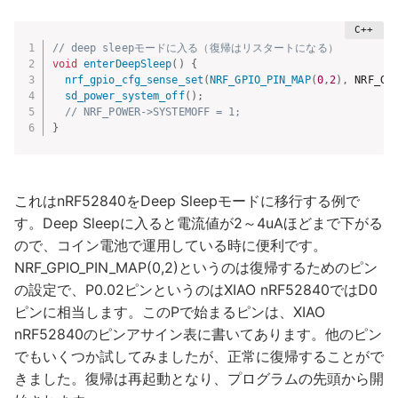
// deep sleepモードに入る（復帰はリスタートになる）
void
enterDeepSleep
(
)
{
nrf_gpio_cfg_sense_set
(
NRF_GPIO_PIN_MAP
(
0
,
2
)
,
 NRF_GP
sd_power_system_off
(
)
;
// NRF_POWER->SYSTEMOFF = 1;
}
これはnRF52840をDeep Sleepモードに移行する例で
す。Deep Sleepに入ると電流値が2～4uAほどまで下がる
ので、コイン電池で運用している時に便利です。
NRF_GPIO_PIN_MAP(0,2)というのは復帰するためのピン
の設定で、P0.02ピンというのはXIAO nRF52840ではD0
ピンに相当します。このPで始まるピンは、XIAO
nRF52840のピンアサイン表に書いてあります。他のピン
でもいくつか試してみましたが、正常に復帰することがで
きました。復帰は再起動となり、プログラムの先頭から開