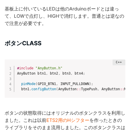
基板上に付いているLEDは他のArduinoボードとは違っ
て、LOWで点灯し、HIGHで消灯します。普通とは逆なの
で注意が必要です。
ボタンCLASS
#
include
"AnyButton.h"
AnyButton btn1
,
 btn2
,
 btn3
,
 btn4
;
pinMode
(
GPIO_BTN1
,
 INPUT_PULLDOWN
)
;
  btn1
.
configButton
(
AnyButton
::
TypePush
,
 AnyButton
::
Mo
ボタンの状態取得にはオリジナルのボタンクラスを利用し
ました。これは以前
ETS2用のHシフター
を作ったときの
ライブラリをそのまま流用しました。このボタンクラスは