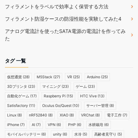
フィラメントをラベルで効率よく保管する方法
フィラメント防湿ケースの防湿性能を実験してみた4
アナログ電流計を使ったSATA電源の電流計を作ってみ
た
タグ 一覧
仮想通貨
(28)
M5Stack
(27)
VR
(25)
Arduino
(25)
3Dプリンタ
(23)
マイニング
(23)
ゲーム
(23)
自動化ゲーム
(17)
Raspberry Pi
(15)
HTC Vive
(13)
Satisfactory
(11)
Oculus Go/Quest
(10)
サーバー管理
(8)
Linux
(8)
nRF52840
(8)
XIAO
(8)
VRChat
(8)
電子工作
(7)
iPhone
(7)
AI
(7)
VPN
(6)
PHP
(6)
水耕栽培
(6)
モバイルバッテリー
(6)
unity
(6)
水冷
(5)
高齢者見守り
(5)