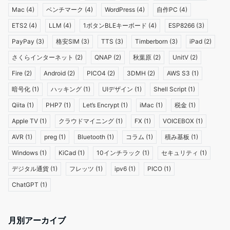
Mac
(4)
ベンチマーク
(4)
WordPress
(4)
自作PC
(4)
ETS2
(4)
LLM
(4)
1ボタンBLEキーボード
(4)
ESP8266
(3)
PayPay
(3)
格安SIM
(3)
TTS
(3)
Timberborn
(3)
iPad
(2)
さくらインターネット
(2)
QNAP
(2)
秋葉原
(2)
UnitV
(2)
Fire
(2)
Android
(2)
PICO4
(2)
3DMH
(2)
AWS S3
(1)
暗号化
(1)
ハッキング
(1)
UIデザイン
(1)
Shell Script
(1)
Qiita
(1)
PHP7
(1)
Let’s Encrypt
(1)
iMac
(1)
税金
(1)
Apple TV
(1)
クラウドマイニング
(1)
FX
(1)
VOICEBOX
(1)
AVR
(1)
preg
(1)
Bluetooth
(1)
コラム
(1)
積み基板
(1)
Windows
(1)
KiCad
(1)
10インチラック
(1)
セキュリティ
(1)
デジタル通貨
(1)
フレッツ
(1)
ipv6
(1)
PICO
(1)
ChatGPT
(1)
月別アーカイブ