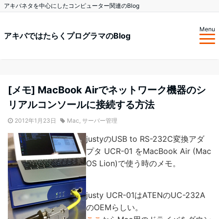
アキバネタを中心にしたコンピューター関連のBlog
Menu
アキバではたらくプログラマのBlog
[メモ] MacBook Airでネットワーク機器のシ
リアルコンソールに接続する方法
2012年1月23日
Mac
,
サーバー管理
justyのUSB to RS-232C変換アダ
プタ UCR-01 をMacBook Air (Mac
OS Lion)で使う時のメモ。
justy UCR-01はATENのUC-232A
のOEMらしい。