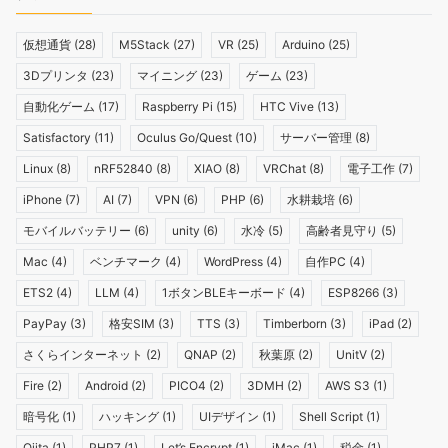
仮想通貨
(28)
M5Stack
(27)
VR
(25)
Arduino
(25)
3Dプリンタ
(23)
マイニング
(23)
ゲーム
(23)
自動化ゲーム
(17)
Raspberry Pi
(15)
HTC Vive
(13)
Satisfactory
(11)
Oculus Go/Quest
(10)
サーバー管理
(8)
Linux
(8)
nRF52840
(8)
XIAO
(8)
VRChat
(8)
電子工作
(7)
iPhone
(7)
AI
(7)
VPN
(6)
PHP
(6)
水耕栽培
(6)
モバイルバッテリー
(6)
unity
(6)
水冷
(5)
高齢者見守り
(5)
Mac
(4)
ベンチマーク
(4)
WordPress
(4)
自作PC
(4)
ETS2
(4)
LLM
(4)
1ボタンBLEキーボード
(4)
ESP8266
(3)
PayPay
(3)
格安SIM
(3)
TTS
(3)
Timberborn
(3)
iPad
(2)
さくらインターネット
(2)
QNAP
(2)
秋葉原
(2)
UnitV
(2)
Fire
(2)
Android
(2)
PICO4
(2)
3DMH
(2)
AWS S3
(1)
暗号化
(1)
ハッキング
(1)
UIデザイン
(1)
Shell Script
(1)
Qiita
(1)
PHP7
(1)
Let’s Encrypt
(1)
iMac
(1)
税金
(1)