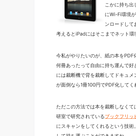
こかに持ち出
にWi-Fi
ンロードして
考えるとiPadにはそこまでネット
今私がやりたいのが、紙の本をPD
何冊あったって自由に持ち運んで好
には裁断機で背を裁断してドキュメン
が面倒なら1冊100円でPDF化してく
ただこの方法では本を裁断しなくて
研室で研究されている
ブックフリッ
にスキャンをしてくれるという技術
して持ち運ぶことができますね。