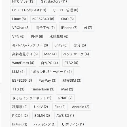
HTC Vive
(13)
Satisfactory
(11)
Oculus Go/Quest
(10)
サーバー管理
(8)
Linux
(8)
nRF52840
(8)
XIAO
(8)
VRChat
(8)
電子工作
(7)
iPhone
(7)
AI
(7)
VPN
(6)
PHP
(6)
水耕栽培
(6)
モバイルバッテリー
(6)
unity
(6)
水冷
(5)
高齢者見守り
(5)
Mac
(4)
ベンチマーク
(4)
WordPress
(4)
自作PC
(4)
ETS2
(4)
LLM
(4)
1ボタンBLEキーボード
(4)
ESP8266
(3)
PayPay
(3)
格安SIM
(3)
TTS
(3)
Timberborn
(3)
iPad
(2)
さくらインターネット
(2)
QNAP
(2)
秋葉原
(2)
UnitV
(2)
Fire
(2)
Android
(2)
PICO4
(2)
3DMH
(2)
AWS S3
(1)
暗号化
(1)
ハッキング
(1)
UIデザイン
(1)