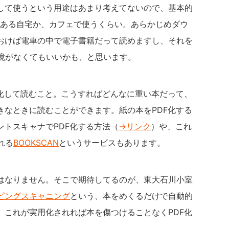
して使うという用途はあまり考えてないので、基本的
環境がある自宅か、カフェで使うくらい。あらかじめダウ
おけば電車の中で電子書籍だって読めますし、それを
環境がなくてもいいかも、と思います。
F化して読むこと。こうすればどんなに重い本だって、
きなときに読むことができます。紙の本をPDF化する
トスキャナでPDF化する方法（
→リンク
）や、これ
れる
BOOKSCAN
というサービスもあります。
はなりません。そこで期待してるのが、東大石川小室
ピングスキャニング
という、本をめくるだけで自動的
。これが実用化されれば本を傷つけることなくPDF化