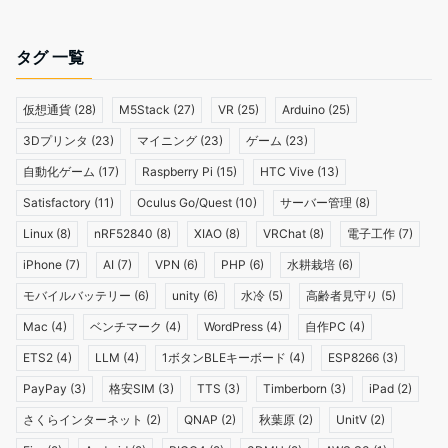
タグ 一覧
仮想通貨
(28)
M5Stack
(27)
VR
(25)
Arduino
(25)
3Dプリンタ
(23)
マイニング
(23)
ゲーム
(23)
自動化ゲーム
(17)
Raspberry Pi
(15)
HTC Vive
(13)
Satisfactory
(11)
Oculus Go/Quest
(10)
サーバー管理
(8)
Linux
(8)
nRF52840
(8)
XIAO
(8)
VRChat
(8)
電子工作
(7)
iPhone
(7)
AI
(7)
VPN
(6)
PHP
(6)
水耕栽培
(6)
モバイルバッテリー
(6)
unity
(6)
水冷
(5)
高齢者見守り
(5)
Mac
(4)
ベンチマーク
(4)
WordPress
(4)
自作PC
(4)
ETS2
(4)
LLM
(4)
1ボタンBLEキーボード
(4)
ESP8266
(3)
PayPay
(3)
格安SIM
(3)
TTS
(3)
Timberborn
(3)
iPad
(2)
さくらインターネット
(2)
QNAP
(2)
秋葉原
(2)
UnitV
(2)