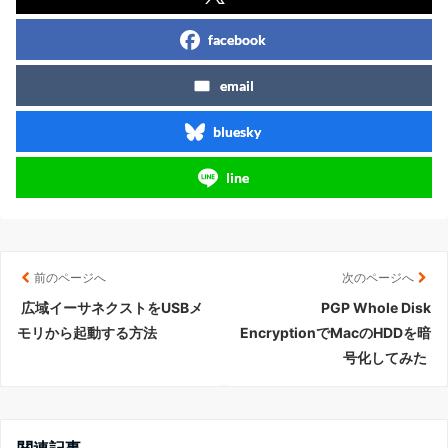
facebook
email
bluesky
line
前のページへ
次のページへ
広域イーサネクストをUSBメ
PGP Whole Disk
モリから起動する方法
EncryptionでMacのHDDを暗
号化してみた