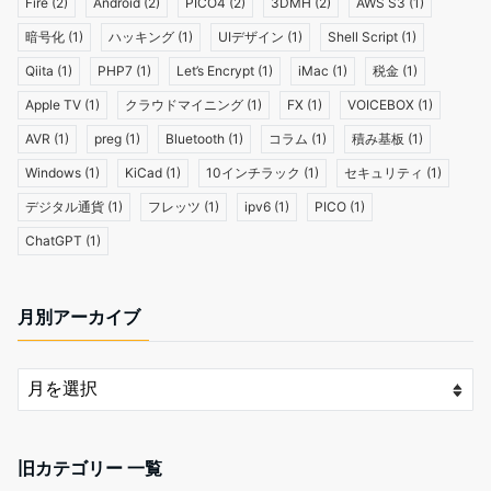
Fire
(2)
Android
(2)
PICO4
(2)
3DMH
(2)
AWS S3
(1)
暗号化
(1)
ハッキング
(1)
UIデザイン
(1)
Shell Script
(1)
Qiita
(1)
PHP7
(1)
Let’s Encrypt
(1)
iMac
(1)
税金
(1)
Apple TV
(1)
クラウドマイニング
(1)
FX
(1)
VOICEBOX
(1)
AVR
(1)
preg
(1)
Bluetooth
(1)
コラム
(1)
積み基板
(1)
Windows
(1)
KiCad
(1)
10インチラック
(1)
セキュリティ
(1)
デジタル通貨
(1)
フレッツ
(1)
ipv6
(1)
PICO
(1)
ChatGPT
(1)
月別アーカイブ
旧カテゴリー 一覧