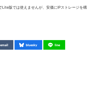
Lite版では使えませんが、安価にIPストレージを構
。
email
bluesky
line