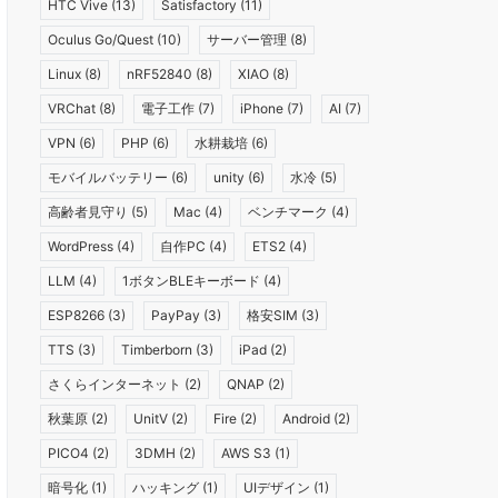
HTC Vive
(13)
Satisfactory
(11)
Oculus Go/Quest
(10)
サーバー管理
(8)
Linux
(8)
nRF52840
(8)
XIAO
(8)
VRChat
(8)
電子工作
(7)
iPhone
(7)
AI
(7)
VPN
(6)
PHP
(6)
水耕栽培
(6)
モバイルバッテリー
(6)
unity
(6)
水冷
(5)
高齢者見守り
(5)
Mac
(4)
ベンチマーク
(4)
WordPress
(4)
自作PC
(4)
ETS2
(4)
LLM
(4)
1ボタンBLEキーボード
(4)
ESP8266
(3)
PayPay
(3)
格安SIM
(3)
TTS
(3)
Timberborn
(3)
iPad
(2)
さくらインターネット
(2)
QNAP
(2)
秋葉原
(2)
UnitV
(2)
Fire
(2)
Android
(2)
PICO4
(2)
3DMH
(2)
AWS S3
(1)
暗号化
(1)
ハッキング
(1)
UIデザイン
(1)