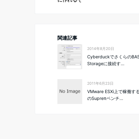
関連記事
2014年8月20日
CyberduckでさくらのBA
Storageに接続す...
2011年6月23日
VMware ESXi上で稼働
のSupreπベンチ...