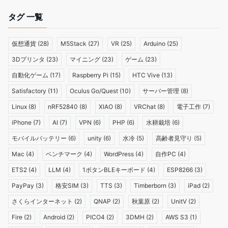
タグ 一覧
仮想通貨
(28)
M5Stack
(27)
VR
(25)
Arduino
(25)
3Dプリンタ
(23)
マイニング
(23)
ゲーム
(23)
自動化ゲーム
(17)
Raspberry Pi
(15)
HTC Vive
(13)
Satisfactory
(11)
Oculus Go/Quest
(10)
サーバー管理
(8)
Linux
(8)
nRF52840
(8)
XIAO
(8)
VRChat
(8)
電子工作
(7)
iPhone
(7)
AI
(7)
VPN
(6)
PHP
(6)
水耕栽培
(6)
モバイルバッテリー
(6)
unity
(6)
水冷
(5)
高齢者見守り
(5)
Mac
(4)
ベンチマーク
(4)
WordPress
(4)
自作PC
(4)
ETS2
(4)
LLM
(4)
1ボタンBLEキーボード
(4)
ESP8266
(3)
PayPay
(3)
格安SIM
(3)
TTS
(3)
Timberborn
(3)
iPad
(2)
さくらインターネット
(2)
QNAP
(2)
秋葉原
(2)
UnitV
(2)
Fire
(2)
Android
(2)
PICO4
(2)
3DMH
(2)
AWS S3
(1)