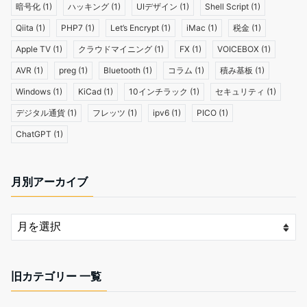
暗号化
(1)
ハッキング
(1)
UIデザイン
(1)
Shell Script
(1)
Qiita
(1)
PHP7
(1)
Let’s Encrypt
(1)
iMac
(1)
税金
(1)
Apple TV
(1)
クラウドマイニング
(1)
FX
(1)
VOICEBOX
(1)
AVR
(1)
preg
(1)
Bluetooth
(1)
コラム
(1)
積み基板
(1)
Windows
(1)
KiCad
(1)
10インチラック
(1)
セキュリティ
(1)
デジタル通貨
(1)
フレッツ
(1)
ipv6
(1)
PICO
(1)
ChatGPT
(1)
月別アーカイブ
旧カテゴリー 一覧