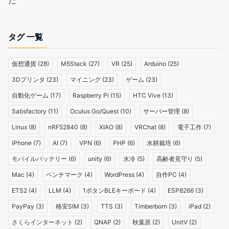
た
タグ 一覧
仮想通貨
(28)
M5Stack
(27)
VR
(25)
Arduino
(25)
3Dプリンタ
(23)
マイニング
(23)
ゲーム
(23)
自動化ゲーム
(17)
Raspberry Pi
(15)
HTC Vive
(13)
Satisfactory
(11)
Oculus Go/Quest
(10)
サーバー管理
(8)
Linux
(8)
nRF52840
(8)
XIAO
(8)
VRChat
(8)
電子工作
(7)
iPhone
(7)
AI
(7)
VPN
(6)
PHP
(6)
水耕栽培
(6)
モバイルバッテリー
(6)
unity
(6)
水冷
(5)
高齢者見守り
(5)
Mac
(4)
ベンチマーク
(4)
WordPress
(4)
自作PC
(4)
ETS2
(4)
LLM
(4)
1ボタンBLEキーボード
(4)
ESP8266
(3)
PayPay
(3)
格安SIM
(3)
TTS
(3)
Timberborn
(3)
iPad
(2)
さくらインターネット
(2)
QNAP
(2)
秋葉原
(2)
UnitV
(2)