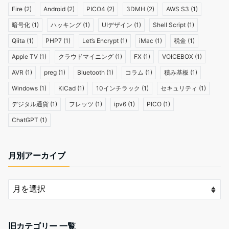
Fire
(2)
Android
(2)
PICO4
(2)
3DMH
(2)
AWS S3
(1)
暗号化
(1)
ハッキング
(1)
UIデザイン
(1)
Shell Script
(1)
Qiita
(1)
PHP7
(1)
Let’s Encrypt
(1)
iMac
(1)
税金
(1)
Apple TV
(1)
クラウドマイニング
(1)
FX
(1)
VOICEBOX
(1)
AVR
(1)
preg
(1)
Bluetooth
(1)
コラム
(1)
積み基板
(1)
Windows
(1)
KiCad
(1)
10インチラック
(1)
セキュリティ
(1)
デジタル通貨
(1)
フレッツ
(1)
ipv6
(1)
PICO
(1)
ChatGPT
(1)
月別アーカイブ
旧カテゴリー 一覧