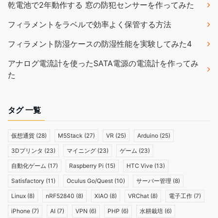
乾電池で2年動作する 窓の防犯センサーを作ってみた
フィラメントをラベルで効率よく保管する方法
フィラメント防湿ケースの防湿性能を実験してみた4
アナログ電流計を使ったSATA電源の電流計を作ってみ
た
タグ 一覧
仮想通貨
(28)
M5Stack
(27)
VR
(25)
Arduino
(25)
3Dプリンタ
(23)
マイニング
(23)
ゲーム
(23)
自動化ゲーム
(17)
Raspberry Pi
(15)
HTC Vive
(13)
Satisfactory
(11)
Oculus Go/Quest
(10)
サーバー管理
(8)
Linux
(8)
nRF52840
(8)
XIAO
(8)
VRChat
(8)
電子工作
(7)
iPhone
(7)
AI
(7)
VPN
(6)
PHP
(6)
水耕栽培
(6)