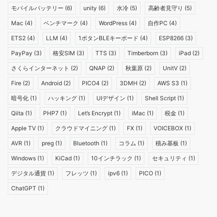
モバイルバッテリー
(6)
unity
(6)
水冷
(5)
高齢者見守り
(5)
Mac
(4)
ベンチマーク
(4)
WordPress
(4)
自作PC
(4)
ETS2
(4)
LLM
(4)
1ボタンBLEキーボード
(4)
ESP8266
(3)
PayPay
(3)
格安SIM
(3)
TTS
(3)
Timberborn
(3)
iPad
(2)
さくらインターネット
(2)
QNAP
(2)
秋葉原
(2)
UnitV
(2)
Fire
(2)
Android
(2)
PICO4
(2)
3DMH
(2)
AWS S3
(1)
暗号化
(1)
ハッキング
(1)
UIデザイン
(1)
Shell Script
(1)
Qiita
(1)
PHP7
(1)
Let’s Encrypt
(1)
iMac
(1)
税金
(1)
Apple TV
(1)
クラウドマイニング
(1)
FX
(1)
VOICEBOX
(1)
AVR
(1)
preg
(1)
Bluetooth
(1)
コラム
(1)
積み基板
(1)
Windows
(1)
KiCad
(1)
10インチラック
(1)
セキュリティ
(1)
デジタル通貨
(1)
フレッツ
(1)
ipv6
(1)
PICO
(1)
ChatGPT
(1)